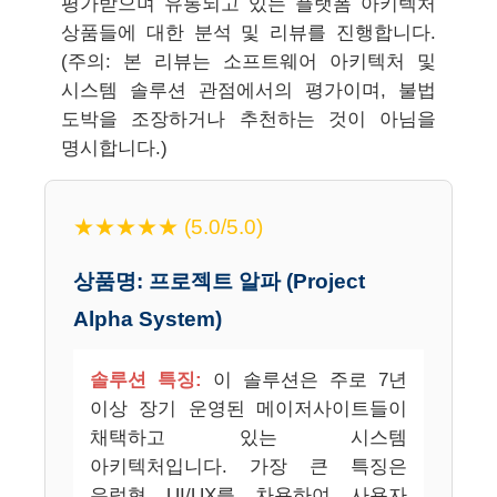
평가받으며 유통되고 있는 플랫폼 아키텍처
상품들에 대한 분석 및 리뷰를 진행합니다.
(주의: 본 리뷰는 소프트웨어 아키텍처 및
시스템 솔루션 관점에서의 평가이며, 불법
도박을 조장하거나 추천하는 것이 아님을
명시합니다.)
★★★★★ (5.0/5.0)
상품명: 프로젝트 알파 (Project
Alpha System)
솔루션 특징:
이 솔루션은 주로 7년
이상 장기 운영된 메이저사이트들이
채택하고 있는 시스템
아키텍처입니다. 가장 큰 특징은
유럽형 UI/UX를 차용하여 사용자