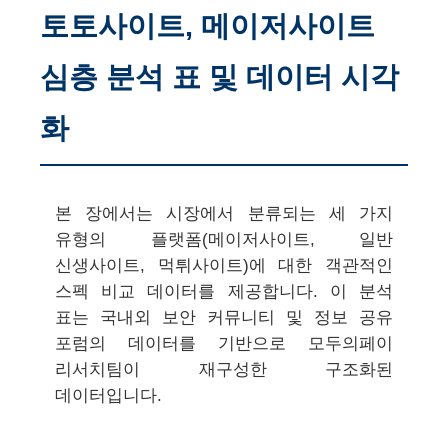
토토사이트, 메이저사이트
심층 분석 표 및 데이터 시각
화
본 장에서는 시장에서 분류되는 세 가지
유형의 플랫폼(메이저사이트, 일반
신생사이트, 먹튀사이트)에 대한 객관적인
스펙 비교 데이터를 제공합니다. 이 분석
표는 국내외 보안 커뮤니티 및 정보 공유
포럼의 데이터를 기반으로 모두의페이
리서치팀이 재구성한 구조화된
데이터입니다.