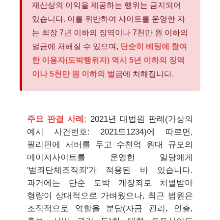
재산상의 이익을 제공하는 행위는 금지되어
있습니다. 이를 위반하여 사이트를 운영한 자
는 최장 7년 이하의 징역이나 7천만 원 이하의
벌금에 처해질 수 있으며,
단순히 베팅에 참여
한 이용자(도박행위자) 역시 5년 이하의 징역
이나 5천만 원 이하의 벌금
에 처해집니다.
주요 판결 사례:
2021년 대법원 판례(가상의
예시 사건번호: 2021도1234)에 따르면,
필리핀에 서버를 두고 수천억 원대 규모의
메이저사이트를 운영한 일당에게
'범죄단체조직죄'가 적용된 바 있습니다.
과거에는 단순 도박 개장죄로 처벌받아
형량이 상대적으로 가벼웠으나, 최근 법원은
조직적으로 역할을 분담(자금 관리, 인출,